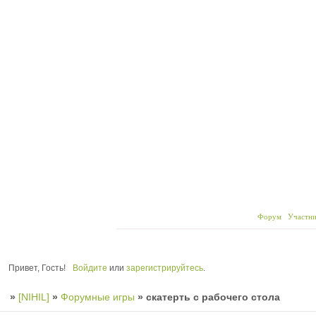
Форум
Участни
Привет, Гость!
Войдите
или
зарегистрируйтесь
.
»
[NIHIL]
»
Форумные игры
»
скатерть с рабочего стола